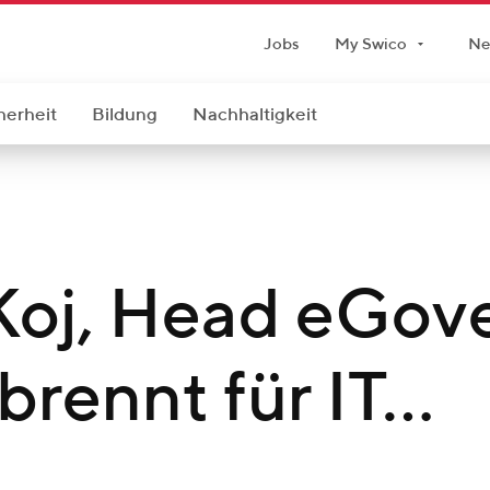
Jobs
My Swico
Ne
herheit
Bildung
Nachhaltigkeit
Koj, Head eGov
brennt für IT…