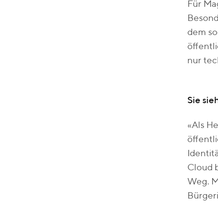
Für Mag
Besonde
dem so
öffentl
nur te
Sie sie
«Als H
öffentl
Identit
Cloud b
Weg. Me
Bürgeri