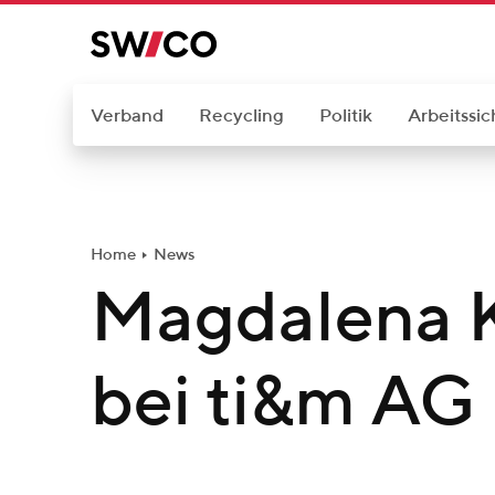
W
e
i
t
Verband
Recycling
Politik
Arbeitssic
e
r
z
u
Home
News
m
Magdalena 
I
n
h
bei ti&m AG 
a
l
t