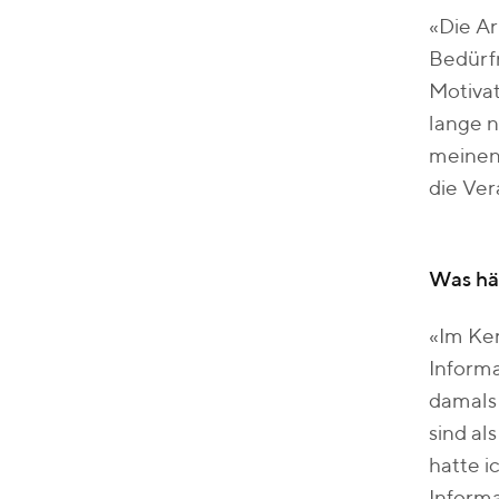
«Die Ar
Bedürf
Motivat
lange n
meinen 
die Ve
Was hät
«Im Ker
Informa
damals 
sind al
hatte i
Informa