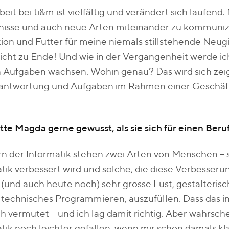
beit bei ti&m ist vielfältig und verändert sich laufen
nisse und auch neue Arten miteinander zu kommuni
ion und Futter für meine niemals stillstehende Neugi
icht zu Ende! Und wie in der Vergangenheit werde ic
Aufgaben wachsen. Wohin genau? Das wird sich zeige
rantwortung und Aufgaben im Rahmen einer Geschäft
te Magda gerne gewusst, als sie sich für einen Ber
n der Informatik stehen zwei Arten von Menschen – 
tik verbessert wird und solche, die diese Verbesseru
(und auch heute noch) sehr grosse Lust, gestalterisc
s technisches Programmieren, auszufüllen. Dass das i
ch vermutet – und ich lag damit richtig. Aber wahrsche
tik noch leichter gefallen, wenn mir schon damals k