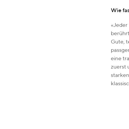
Wie fas
«Jeder 
berührt
Gute, t
passgen
eine tr
zuerst 
starke
klassi