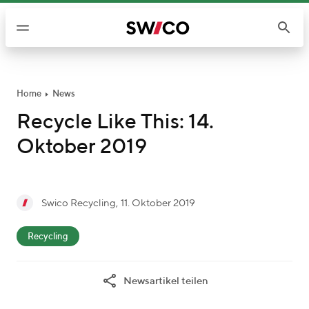
W
e
i
t
e
r
Home
News
z
Recycle Like This: 14.
u
Oktober 2019
m
I
n
h
g
Swico Recycling
,
11. Oktober 2019
a
S
e
l
c
w
s
Recycling
t
a
i
c
t
c
h
Newsartikel teilen
e
o
r
g
R
i