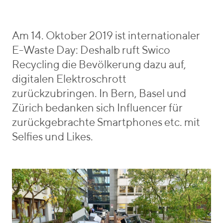
o
e
e
r
c
b
i
y
e
Am 14. Oktober 2019 ist internationaler
e
c
n
E-Waste Day: Deshalb ruft Swico
s
l
_
Recycling die Bevölkerung dazu auf,
i
v
digitalen Elektroschrott
n
o
zurückzubringen. In Bern, Basel und
g
n
Zürich bedanken sich Influencer für
zurückgebrachte Smartphones etc. mit
Selfies und Likes.