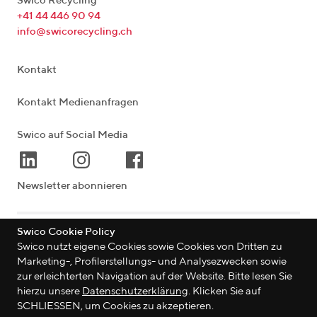
Swico Recycling
+41 44 446 90 94
info@swicorecycling.ch
Kontakt
Kontakt Medienanfragen
Swico auf Social Media
Newsletter abonnieren
Swico Cookie Policy
Lagerstrasse 33
|
8004
Zürich
|
Schweiz
Swico nutzt eigene Cookies sowie Cookies von Dritten zu
Marketing-, Profilerstellungs- und Analysezwecken sowie
zur erleichterten Navigation auf der Website. Bitte lesen Sie
hierzu unsere
Datenschutzerklärung
. Klicken Sie auf
©
2026
Swico
SCHLIESSEN, um Cookies zu akzeptieren.