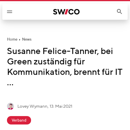
W
e
i
t
e
r
Home
News
z
Susanne Felice-Tanner, bei
u
Green zuständig für
m
I
Kommunikation, brennt für IT
n
…
h
a
l
t
g
Lovey Wymann
,
13. Mai 2021
L
e
c
o
s
Verband
a
v
c