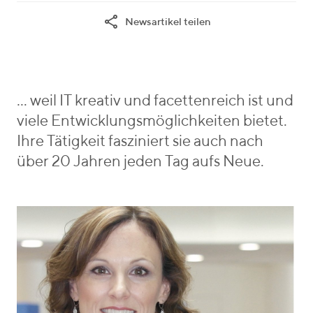
t
e
h
Newsartikel teilen
e
y
r
g
W
i
o
y
e
r
m
b
i
a
e
… weil IT kreativ und facettenreich ist und
e
n
n
viele Entwicklungsmöglichkeiten bietet.
s
n
_
Ihre Tätigkeit fasziniert sie auch nach
v
über 20 Jahren jeden Tag aufs Neue.
o
n