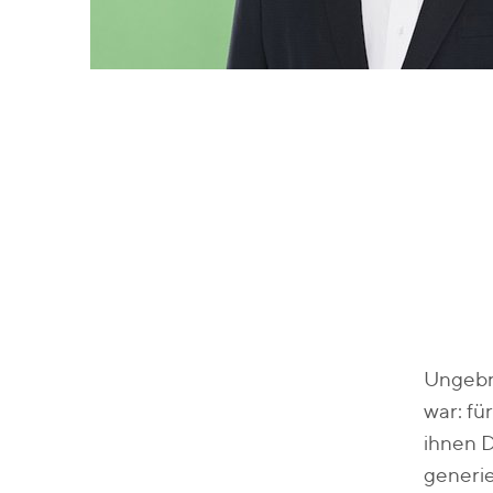
Ungebro
war: fu
ihnen D
generie