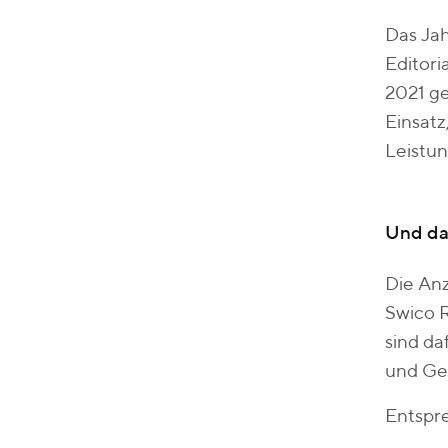
Das Jah
Editori
2021 ge
Einsatz
Leistun
Und das
Die Anz
Swico R
sind da
und Ges
Entspre