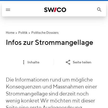
W
e
i
t
e
r
Home
Politik
Politische Dossiers
z
Infos zur Strommangellage
u
m
I
Inhalte
Seite teilen
n
h
a
Die Informationen rund um mögliche
l
Konsequenzen und Massnahmen einer
t
Strommangellage sind derzeit noch
wenig konkret Wir möchten mit dieser