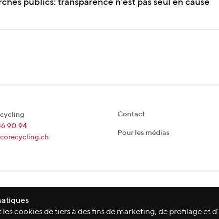
archés publics: transparence n’est pas seul en cause
Contact
cycling
46 90 94
Pour les médias
corecycling.ch
matiques
les cookies de tiers à des fins de marketing, de profilage et d