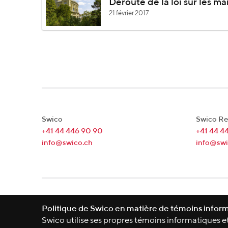
Déroute de la loi sur les m
21 février 2017
Swico
Swico Re
+41 44 446 90 90
+41 44 4
info@swico.ch
info@swi
Lagerstrasse 33
|
8004
Zürich
|
Schweiz
Politique de Swico en matière de témoins infor
Swico utilise ses propres témoins informatiques et 