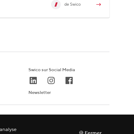
de Swico
Swico sur Social Media
Newsletter
'analyse
🍪 Fermer