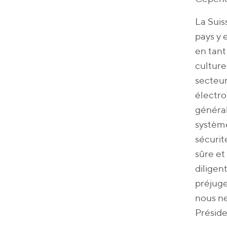
La Suis
pays y 
en tant
culture
secteur
électro
général
système
sécurit
sûre et
diligen
préjuge
nous ne
Préside