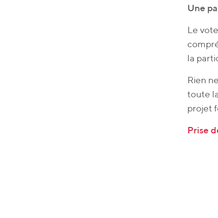
Une par
Le vote
compréh
la part
Rien ne
toute l
projet 
Prise d