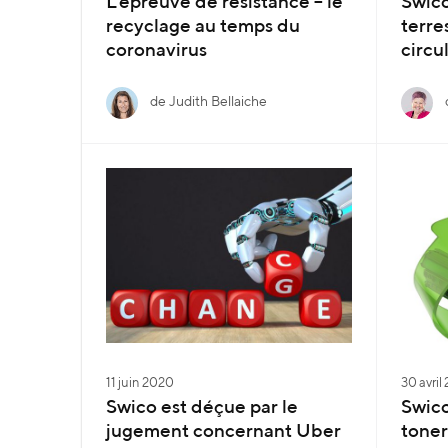
L’épreuve de résistance – le
Swico
recyclage au temps du
terre
coronavirus
circu
de Judith Bellaiche
11 juin 2020
30 avril
Swico est déçue par le
Swico
jugement concernant Uber
toner