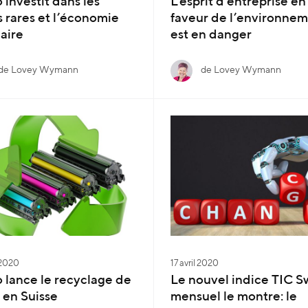
 investit dans les
L’esprit d’entreprise en
s rares et l’économie
faveur de l’environne
laire
est en danger
de Lovey Wymann
de Lovey Wymann
 2020
17 avril 2020
 lance le recyclage de
Le nouvel indice TIC S
 en Suisse
mensuel le montre: le