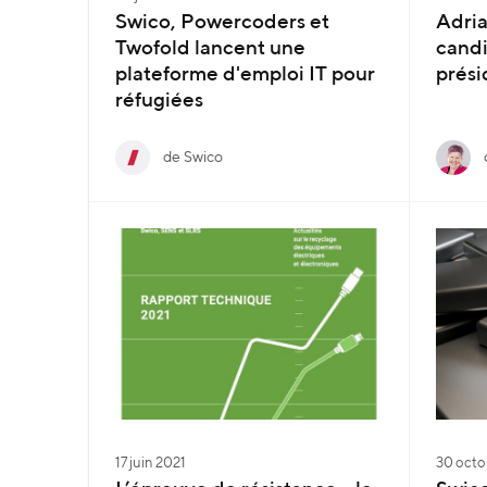
Swico, Powercoders et
Adria
Twofold lancent une
cand
plateforme d'emploi IT pour
prési
réfugiées
de Swico
17 juin 2021
30 octo