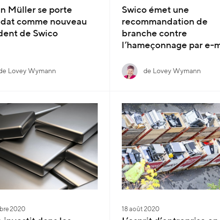
n Müller se porte
Swico émet une
idat comme nouveau
recommandation de
dent de Swico
branche contre
l’hameçonnage par e-m
de Lovey Wymann
de Lovey Wymann
bre 2020
18 août 2020