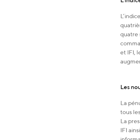
L’indic
L’indic
quatriè
quatre 
command
et IFI,
augment
Les nou
La pénu
tous le
La pres
IFI ain
informa