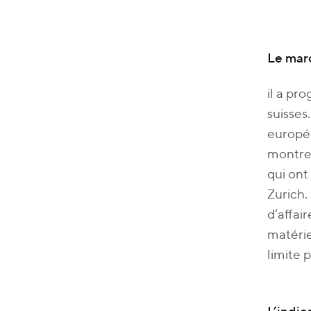
Le marc
il a pr
suisses
europée
montre
qui ont
Zurich.
d’affai
matérie
limite 