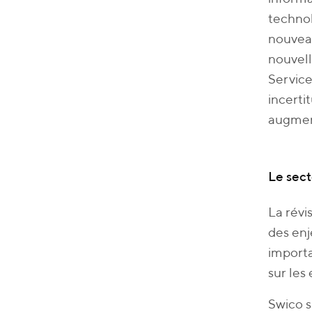
technol
nouveau
nouvell
Service
incerti
augment
Le sect
La révi
des enj
importa
sur les
Swico s