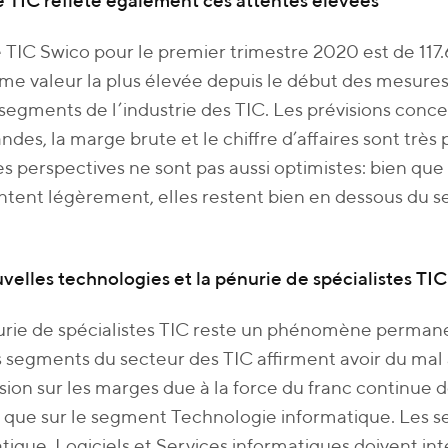
e TIC reflète également ces attentes élevées
e TIC Swico pour le premier trimestre 2020 est de 117.6 p
me valeur la plus élevée depuis le début des mesures,
segments de l’industrie des TIC. Les prévisions conce
es, la marge brute et le chiffre d’affaires sont très 
 les perspectives ne sont pas aussi optimistes: bien que
ent légèrement, elles restent bien en dessous du se
velles technologies et la pénurie de spécialistes TIC
rie de spécialistes TIC reste un phénomène permane
s segments du secteur des TIC affirment avoir du mal à
sion sur les marges due à la force du franc continue 
si que sur le segment Technologie informatique. Les
tique, Logiciels et Services informatiques doivent in