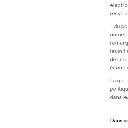
électro
recycla
«du poi
numériq
remarqu
les init
des mul
économi
La ques
politiq
dans le
Dans c