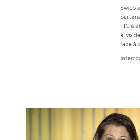
Swico e
partena
TIC à Z
à-vis de
face à 
Interro