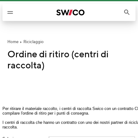
S
a
l
t
a
a
Home
Riciclaggio
i
Ordine di ritiro (centri di
c
raccolta)
o
n
t
e
n
u
t
i