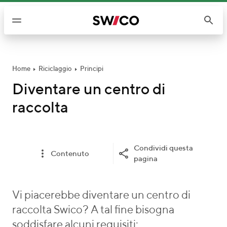
S
a
l
t
a
a
Home
Riciclaggio
Principi
i
Diventare un centro di
c
raccolta
o
n
t
e
Condividi questa
Contenuto
n
pagina
u
t
Vi piacerebbe diventare un centro di
i
raccolta Swico? A tal fine bisogna
soddisfare alcuni requisiti: