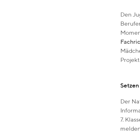
Den Jug
Berufen
Moment
Fachri
Mädchen
Projek
Setzen 
Der Nat
Informa
7. Klas
melden 