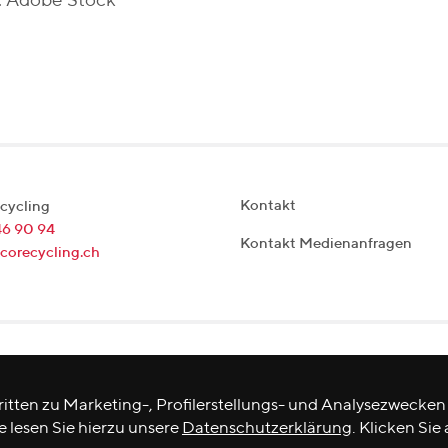
: Adobe Stock
Kontakt
cycling
46 90 94
Kontakt Medienanfragen
corecycling.ch
itten zu Marketing-, Profilerstellungs- und Analysezwecken
e lesen Sie hierzu unsere
Datenschutzerklärung
. Klicken Sie 