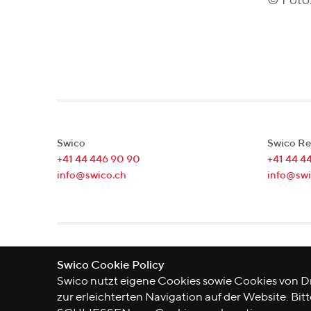
© Foto
Swico
Swico Re
+41 44 446 90 90
+41 44 4
info@swico.ch
info@swi
Lagerstrasse 33
|
8004
Zürich
|
Schweiz
Swico Cookie Policy
Swico nutzt eigene Cookies sowie Cookies von Dr
zur erleichterten Navigation auf der Website. Bitt
©
2026
Swico
Datenschutzerklärung