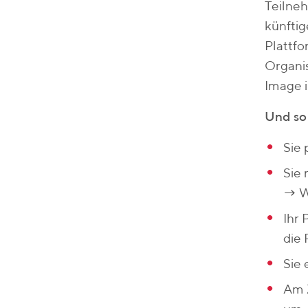
Teilneh
künftig
Plattf
Organis
Image i
Und so 
Sie
Sie 
→ W
Ihr 
die 
Sie
Am 