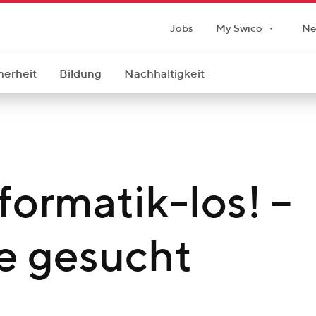
Jobs
My Swico
Ne
herheit
Bildung
Nachhaltigkeit
ormatik-los! –
e gesucht