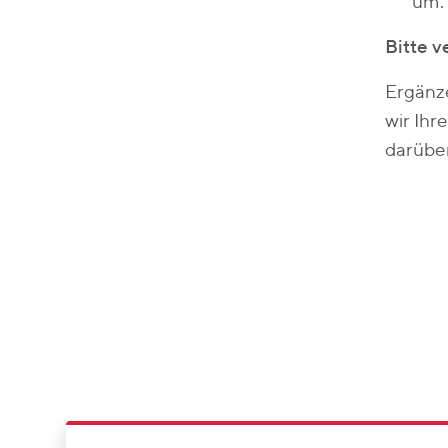
um.
Bitte v
Ergänz
wir Ihr
darübe