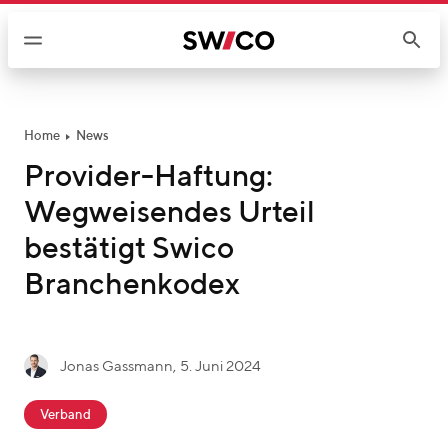
W
e
i
t
e
r
Home
News
z
Provider-Haftung:
u
Wegweisendes Urteil
m
I
bestätigt Swico
n
Branchenkodex
h
a
l
t
g
Jonas Gassmann
,
5. Juni 2024
J
e
c
o
s
Verband
a
n
c