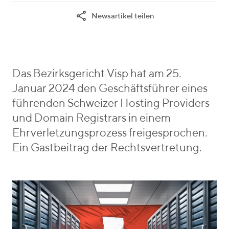
t
a
h
Newsartikel teilen
e
s
r
g
G
i
o
a
e
r
s
b
i
s
e
Das Bezirksgericht Visp hat am 25.
e
m
n
Januar 2024 den Geschäftsführer eines
s
a
_
führenden Schweizer Hosting Providers
n
v
und Domain Registrars in einem
n
o
Ehrverletzungsprozess freigesprochen.
n
Ein Gastbeitrag der Rechtsvertretung.