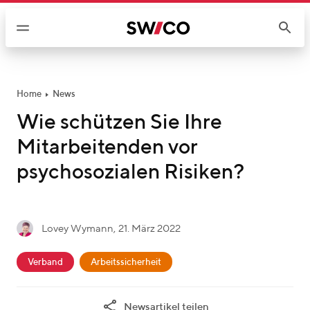
W
e
i
t
e
r
Home
News
z
Wie schützen Sie Ihre
u
Mitarbeitenden vor
m
I
psychosozialen Risiken?
n
h
a
g
Lovey Wymann
,
21. März 2022
l
L
e
t
c
o
s
Verband
Arbeitssicherheit
a
v
c
t
e
h
Newsartikel teilen