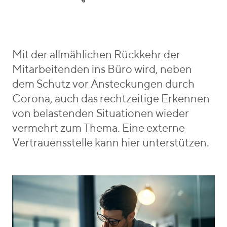
e
y
r
g
W
i
o
y
e
r
m
b
i
a
e
Mit der allmählichen Rückkehr der
e
n
n
Mitarbeitenden ins Büro wird, neben
s
n
_
dem Schutz vor Ansteckungen durch
v
Corona, auch das rechtzeitige Erkennen
o
von belastenden Situationen wieder
n
vermehrt zum Thema. Eine externe
Vertrauensstelle kann hier unterstützen.