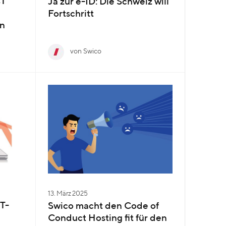
CT
Ja zur e-ID: Die Schweiz will
Fortschritt
en
von Swico
13. März 2025
T-
Swico macht den Code of
Conduct Hosting fit für den