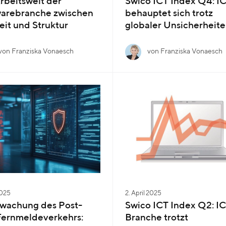
rbeitswelt der
Swico ICT Index Q4: I
warebranche zwischen
behauptet sich trotz
eit und Struktur
globaler Unsicherheit
von Franziska Vonaesch
von Franziska Vonaesch
2025
2. April 2025
wachung des Post-
Swico ICT Index Q2: IC
Fernmeldeverkehrs:
Branche trotzt