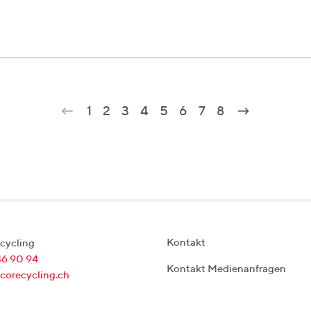
1
2
3
4
5
6
7
8
Kontakt
cycling
46 90 94
Kontakt Medienanfragen
corecycling.ch