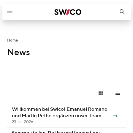
W
e
i
t
e
r
Home
z
News
u
m
I
n
h
a
l
t
Willkommen bei Swico! Emanuel Romano
und Martin Pethe ergänzen unser Team
23. Juli 2026