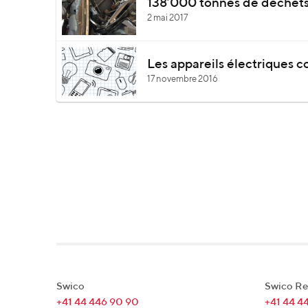
138’000 tonnes de déchets 
2 mai 2017
Les appareils électriques 
17 novembre 2016
Swico
Swico Re
+41 44 446 90 90
+41 44 4