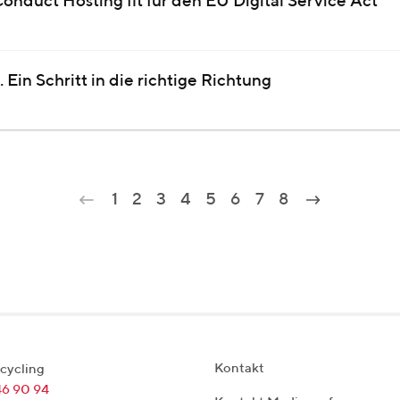
nduct Hosting fit für den EU Digital Service Act
 Ein Schritt in die richtige Richtung
1
2
3
4
5
6
7
8
Kontakt
cycling
46 90 94