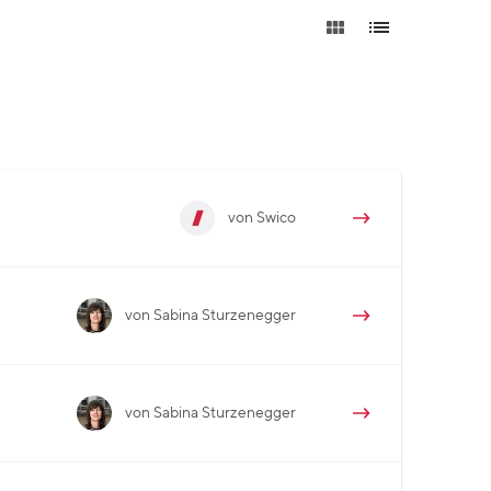
von Swico
von Sabina Sturzenegger
von Sabina Sturzenegger