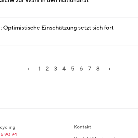
laiche zur Wahl in den Nationalrat
: Optimistische Einschätzung setzt sich fort
1
2
3
4
5
6
7
8
Kontakt
cycling
46 90 94