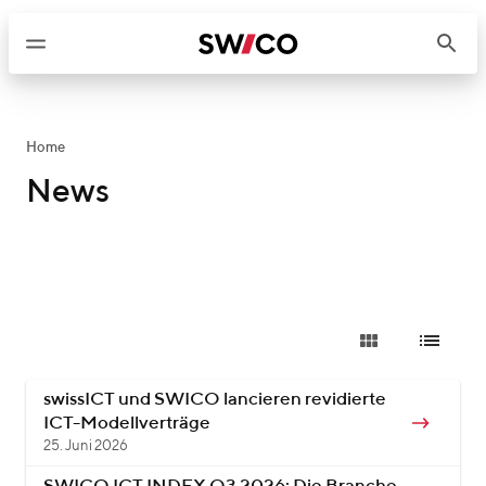
W
e
i
t
e
r
Home
z
News
u
m
I
n
h
a
l
t
swissICT und SWICO lancieren revidierte
ICT-Modellverträge
25. Juni 2026