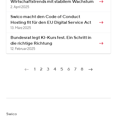
Wirtschaftstrends mit stabilem Wachstum
2. April 2025
Swico macht den Code of Conduct
Hosting fit für den EU Digital Service Act
13. März 2025
Bundesrat legt KI-Kurs fest. Ein Schritt in
die richtige Richtung
12. Februar 2025
1
2
3
4
5
6
7
8
Swico