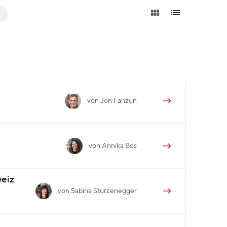
von Jon Fanzun
von Annika Bos
weiz
von Sabina Sturzenegger