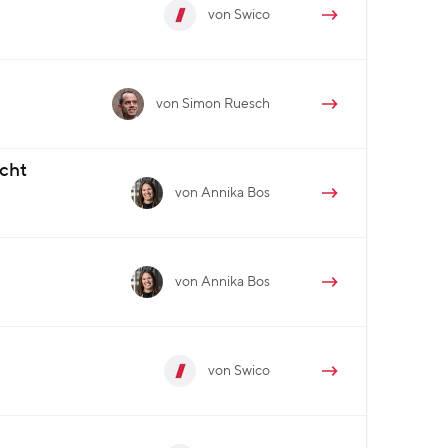
von Swico
von Simon Ruesch
icht
von Annika Bos
von Annika Bos
von Swico