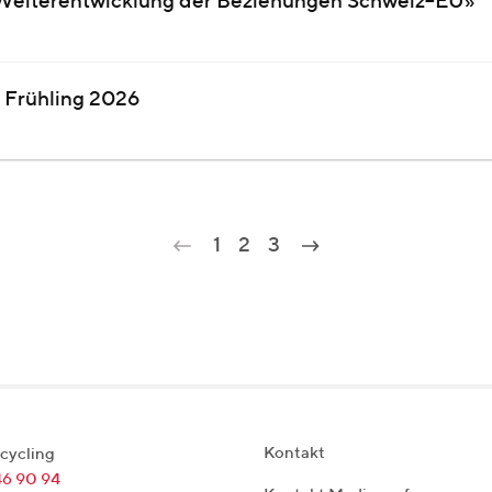
d Weiterentwicklung der Beziehungen Schweiz–EU»
 Frühling 2026
1
2
3
Kontakt
cycling
46 90 94