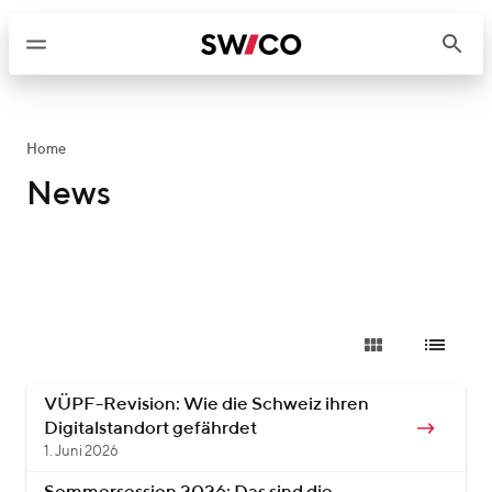
W
e
i
t
e
r
Home
z
News
u
m
I
n
h
a
l
t
VÜPF-Revision: Wie die Schweiz ihren
Digitalstandort gefährdet
1. Juni 2026