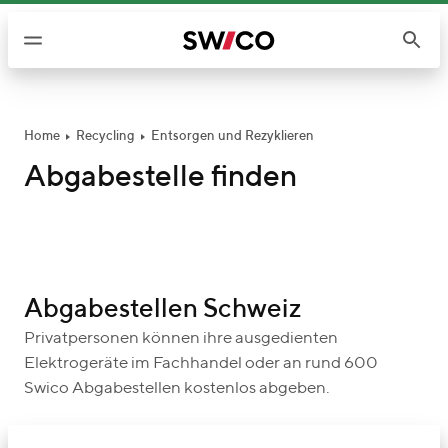
W
e
i
t
e
r
Home
Recycling
Entsorgen und Rezyklieren
z
Abgabestelle finden
u
m
I
n
h
Abgabestellen Schweiz
a
l
Privatpersonen können ihre ausgedienten
t
Elektrogeräte im Fachhandel oder an rund 600
Swico Abgabestellen kostenlos abgeben.