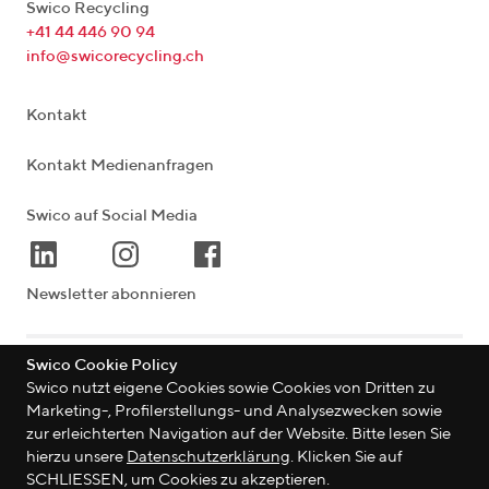
Swico Recycling
+41 44 446 90 94
info@swicorecycling.ch
Kontakt
Kontakt Medienanfragen
Swico auf Social Media
Newsletter abonnieren
Swico Cookie Policy
Lagerstrasse 33
|
8004
Zürich
|
Schweiz
Swico nutzt eigene Cookies sowie Cookies von Dritten zu
Marketing-, Profilerstellungs- und Analysezwecken sowie
zur erleichterten Navigation auf der Website. Bitte lesen Sie
hierzu unsere
Datenschutzerklärung
. Klicken Sie auf
©
2026
Swico
SCHLIESSEN, um Cookies zu akzeptieren.