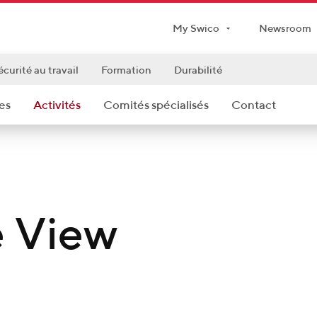
My Swico
Newsroom
écurité au travail
Formation
Durabilité
es
Activités
Comités spécialisés
Contact
e View