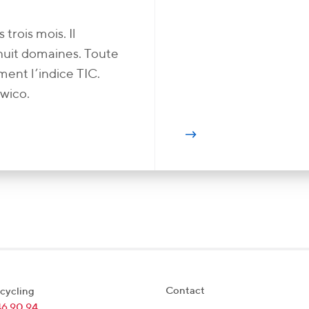
 trois mois. Il
 huit domaines. Toute
ment l’indice TIC.
Swico.
Contact
cycling
46 90 94