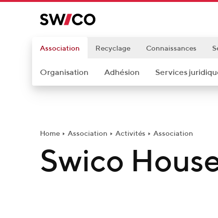
P
a
s
s
Association
Recyclage
Connaissances
S
e
Organisation
Adhésion
Services juridiqu
r
a
u
c
o
Home
Association
Activités
Association
n
Swico Hous
t
e
n
u