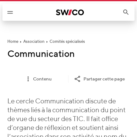
P
a
s
s
e
r
Home
Association
Comités spécialisés
a
Communication
u
c
o
Contenu
Partager cette page
n
t
e
Le cercle Communication discute de
n
thèmes liés à la communication du point
u
de vue du secteur des TIC. Il fait office
d’organe de réflexion et soutient ainsi