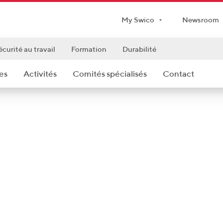
My Swico
Newsroom
écurité au travail
Formation
Durabilité
es
Activités
Comités spécialisés
Contact