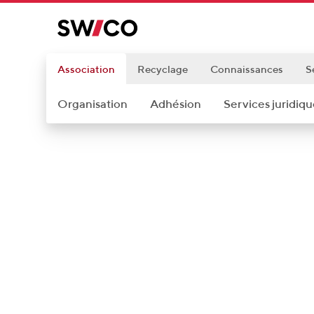
P
a
s
s
Association
Recyclage
Connaissances
S
e
Organisation
Adhésion
Services juridiqu
r
a
u
c
o
n
t
e
n
u