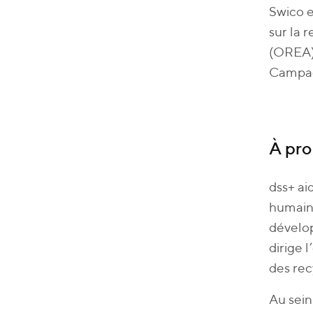
Swico 
sur la 
(OREA).
Campagn
À pro
dss+ ai
humaine
dévelop
dirige 
des rec
Au sein