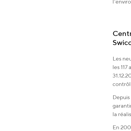
l’envi
Centr
Swic
Les neu
les 117
31.12.2
contrôl
Depuis 
garanti
la réal
En 2008