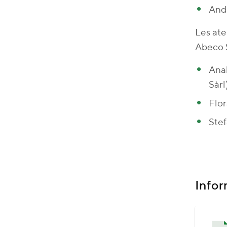
Andr
Les ate
Abeco 
Anah
Sàrl
Flo
Ste
Infor