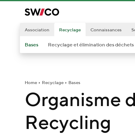
P
a
s
s
Association
Recyclage
Connaissances
S
e
Bases
Recyclage et élimination des déchets
r
a
u
c
o
Home
Recyclage
Bases
n
Organisme d
t
e
Recycling
n
u