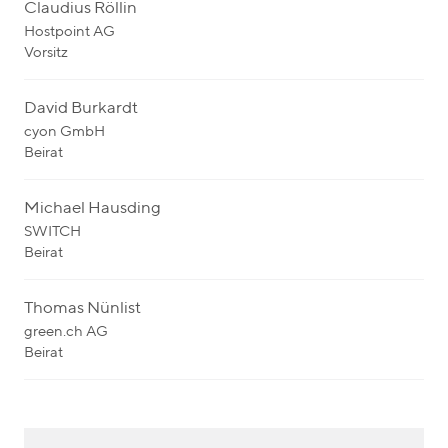
Claudius Röllin
Hostpoint AG
Vorsitz
David Burkardt
cyon GmbH
Beirat
Michael Hausding
SWITCH
Beirat
Thomas Nünlist
green.ch AG
Beirat