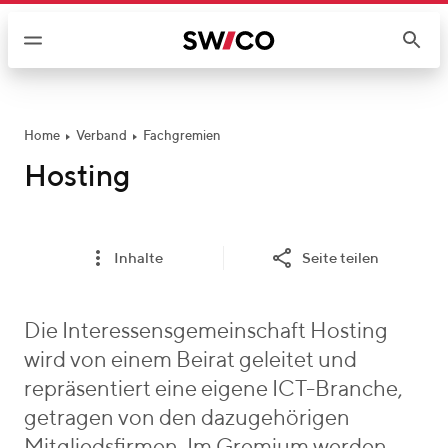
W
e
i
t
e
r
Home
Verband
Fachgremien
z
Hosting
u
m
I
Inhalte
Seite teilen
n
h
a
Die Interessensgemeinschaft Hosting
l
wird von einem Beirat geleitet und
t
repräsentiert eine eigene ICT-Branche,
getragen von den dazugehörigen