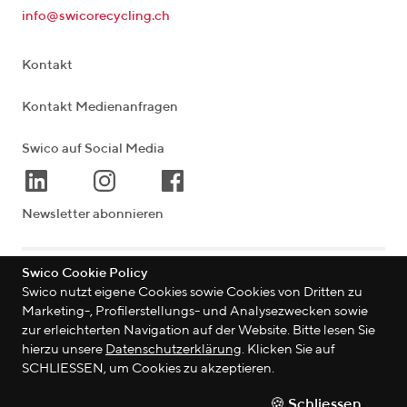
info@swicorecycling.ch
Kontakt
Kontakt Medienanfragen
Swico auf Social Media
Newsletter abonnieren
Swico Cookie Policy
Lagerstrasse 33
|
8004
Zürich
|
Schweiz
Swico nutzt eigene Cookies sowie Cookies von Dritten zu
Marketing-, Profilerstellungs- und Analysezwecken sowie
zur erleichterten Navigation auf der Website. Bitte lesen Sie
hierzu unsere
Datenschutzerklärung
. Klicken Sie auf
©
2026
Swico
SCHLIESSEN, um Cookies zu akzeptieren.
Datenschutzerklärung
🍪 Schliessen