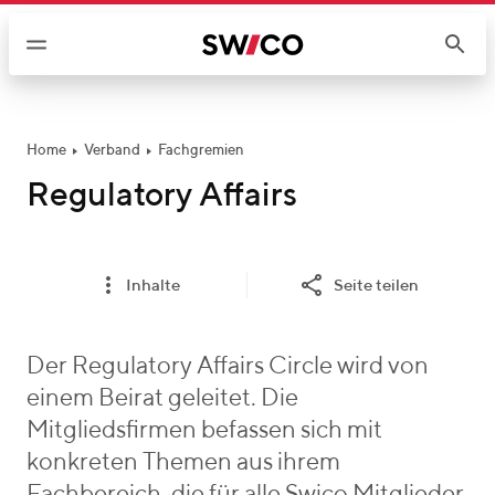
W
e
i
t
e
r
Home
Verband
Fachgremien
z
Regulatory Affairs
u
m
I
Inhalte
Seite teilen
n
h
a
Der Regulatory Affairs Circle wird von
l
einem Beirat geleitet. Die
t
Mitgliedsfirmen befassen sich mit
konkreten Themen aus ihrem