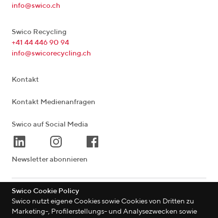
info@swico.ch
Swico Recycling
+41 44 446 90 94
info@swicorecycling.ch
Kontakt
Kontakt Medienanfragen
Swico auf Social Media
Newsletter abonnieren
Swico Cookie Policy
Lagerstrasse 33
|
8004
Zürich
|
Schweiz
Swico nutzt eigene Cookies sowie Cookies von Dritten zu
Marketing-, Profilerstellungs- und Analysezwecken sowie