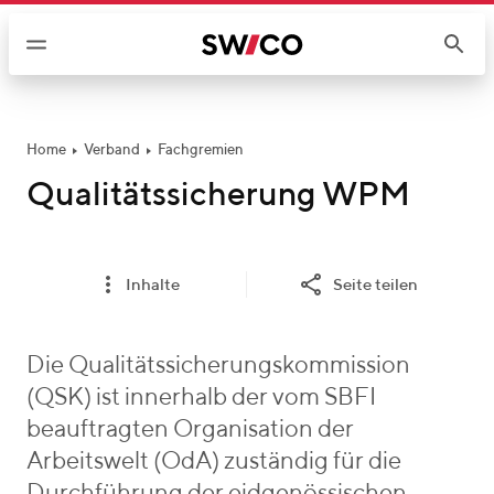
W
e
i
t
e
r
Home
Verband
Fachgremien
z
Qualitätssicherung WPM
u
m
I
Inhalte
Seite teilen
n
h
a
Die Qualitätssicherungskommission
l
(QSK) ist innerhalb der vom SBFI
t
beauftragten Organisation der
Arbeitswelt (OdA) zuständig für die