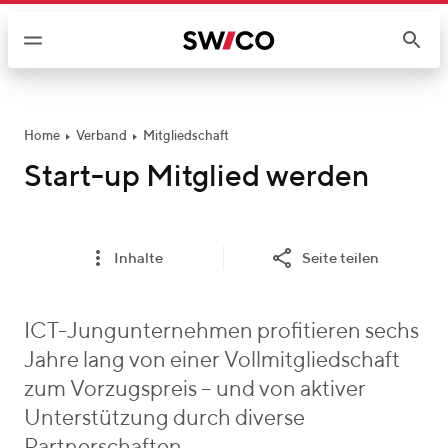
W
e
i
t
e
r
Home
Verband
Mitgliedschaft
z
Start-up Mitglied werden
u
m
I
Inhalte
Seite teilen
n
h
a
ICT-Jungunternehmen profitieren sechs
l
Jahre lang von einer Vollmitgliedschaft
t
zum Vorzugspreis – und von aktiver
Unterstützung durch diverse