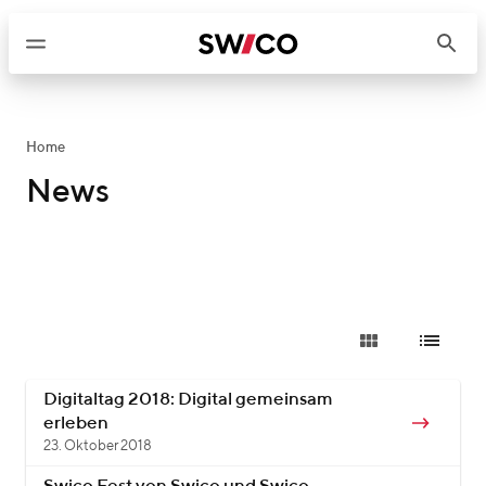
W
e
i
t
e
r
Home
z
News
u
m
I
n
h
a
l
t
Digitaltag 2018: Digital gemeinsam
erleben
23. Oktober 2018