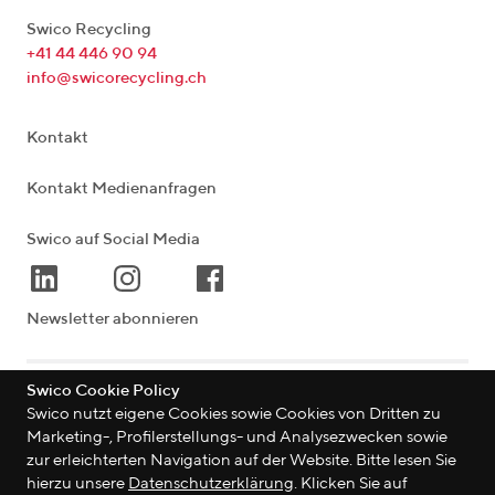
Swico Recycling
+41 44 446 90 94
info@swicorecycling.ch
Kontakt
Kontakt Medienanfragen
Swico auf Social Media
Newsletter abonnieren
Swico Cookie Policy
Lagerstrasse 33
|
8004
Zürich
|
Schweiz
Swico nutzt eigene Cookies sowie Cookies von Dritten zu
Marketing-, Profilerstellungs- und Analysezwecken sowie
zur erleichterten Navigation auf der Website. Bitte lesen Sie
hierzu unsere
Datenschutzerklärung
. Klicken Sie auf
©
2026
Swico