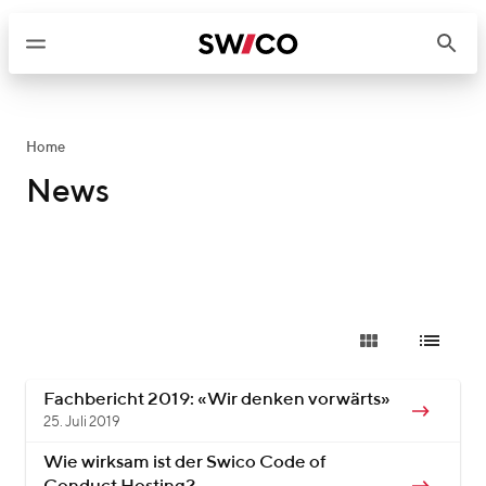
W
e
i
t
e
r
Home
z
News
u
m
I
n
h
a
l
t
Fachbericht 2019: «Wir denken vorwärts»
25. Juli 2019
Wie wirksam ist der Swico Code of