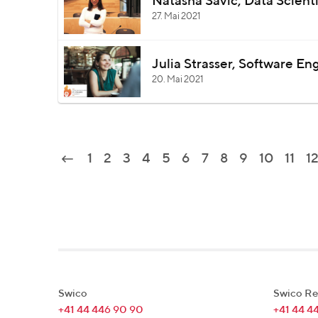
Natasha Savic, Data Scienti
27. Mai 2021
Julia Strasser, Software En
20. Mai 2021
1
2
3
4
5
6
7
8
9
10
11
1
Swico
Swico Re
+41 44 446 90 90
+41 44 4