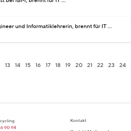
st bei IBM, brennt für IT …
gineer und Informatiklehrerin, brennt für IT …
2
13
14
15
16
17
18
19
20
21
22
23
24
Kontakt
cycling
46 90 94