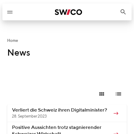
W
e
i
t
e
r
Home
z
News
u
m
I
n
h
a
l
t
Verliert die Schweiz ihren Digitalminister?
28. September 2023
Positive Aussichten trotz stagnierender