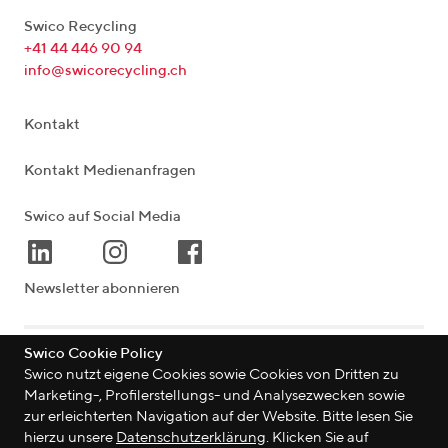
Swico Recycling
+41 44 446 90 94
info@swicorecycling.ch
Kontakt
Kontakt Medienanfragen
Swico auf Social Media
Newsletter abonnieren
Swico Cookie Policy
Lagerstrasse 33
|
8004
Zürich
|
Schweiz
Swico nutzt eigene Cookies sowie Cookies von Dritten zu
Marketing-, Profilerstellungs- und Analysezwecken sowie
zur erleichterten Navigation auf der Website. Bitte lesen Sie
hierzu unsere
Datenschutzerklärung
. Klicken Sie auf
©
2026
Swico