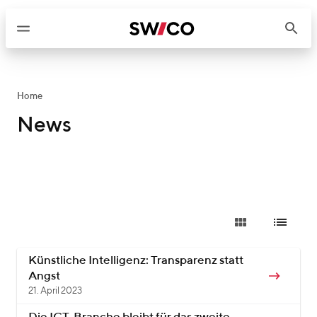
W
e
i
t
e
r
Home
z
News
u
m
I
n
h
a
l
t
Künstliche Intelligenz: Transparenz statt
Angst
21. April 2023