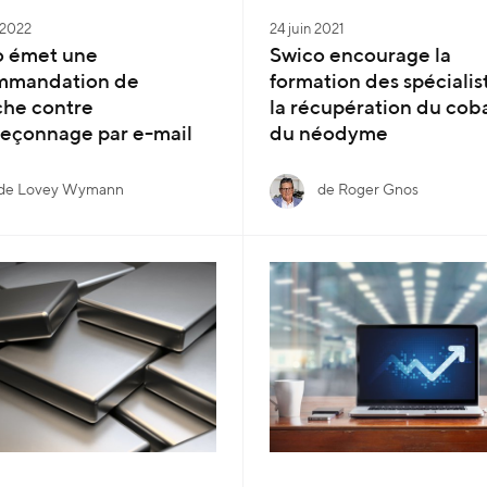
r 2022
24 juin 2021
o émet une
Swico encourage la
mmandation de
formation des spécialis
che contre
la récupération du coba
eçonnage par e-mail
du néodyme
de Lovey Wymann
de Roger Gnos