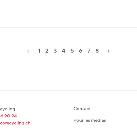
1
2
3
4
5
6
7
8
Contact
cycling
46 90 94
Pour les médias
corecycling.ch