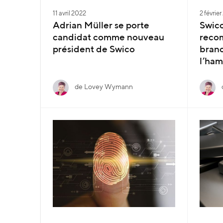
11 avril 2022
2 févrie
Adrian Müller se porte
Swic
candidat comme nouveau
reco
président de Swico
bran
l’ham
de Lovey Wymann