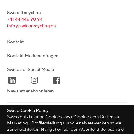
Swico Recycling
+41 44 446 90 94
info@swicorecycling.ch
Kontakt
Kontakt Medienanfragen
Swico auf Social Media
Newsletter abonnieren
Swico Cookie Policy
Lagerstrasse 33
|
8004
Zürich
|
Schweiz
Swico nutzt eigene Cookies sowie Cookies von Dritten zu
Marketing-, Profilerstellungs- und Analysezwecken sowie
zur erleichterten Navigation auf der Website. Bitte lesen Sie