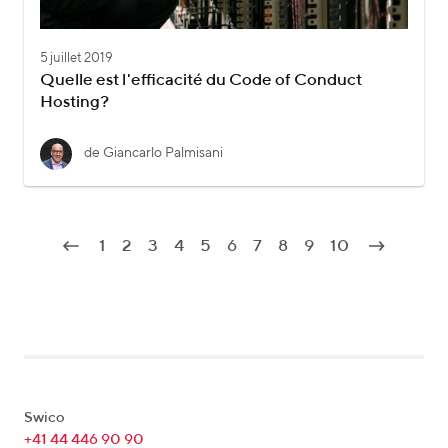
5 juillet 2019
Quelle est l'efficacité du Code of Conduct
Hosting?
de Giancarlo Palmisani
1
2
3
4
5
6
7
8
9
10
Swico
+41 44 446 90 90